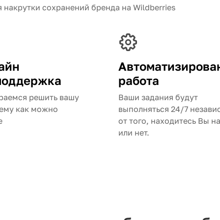
 накрутки сохранений бренда на Wildberries
айн
Автоматизирова
поддержка
работа
раемся решить вашу
Ваши задания будут
ему как можно
выполняться 24/7 незави
е
от того, находитесь Вы н
или нет.