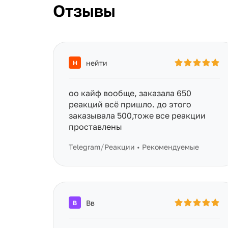
Отзывы
нейти
Н
оо кайф вообще, заказала 650
реакций всё пришло. до этого
заказывала 500,тоже все реакции
проставлены
/
Telegram
Реакции • Рекомендуемые
Вв
В