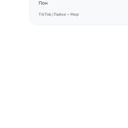
Пон
/
TikTok
Лайки • Мир