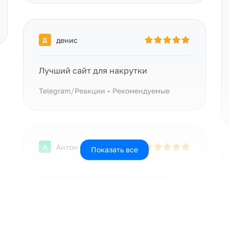
денис
Д
Лучший сайт для накрутки
/
Telegram
Реакции • Рекомендуемые
Антон
А
Показать все
Единственный сайт где реально
можно накрутить всё
/
Telegram
Голосование • Рекомендуемые