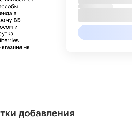
способы
енда в
орому ВБ
росом и
рутка
berries
магазина на
тки добавления