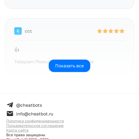
ccc
C
👍
/
Telegram
Реакции • Рекомендуемые
Показать все
Ди
Д
@cheatbots
info@cheatbot.ru
Просто супер, всё четко работает, мечта
^•,•^ мяу
Политика конфиденциальности
Пользовательское соглашение
Карта сайта
/
Telegram
Реакции • Рекомендуемые
Все права защищены