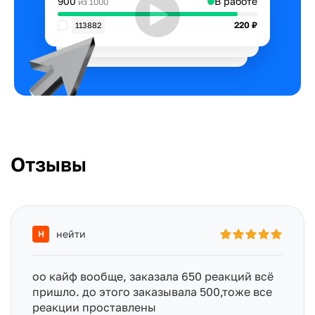
900
В работе
из 1000
220 ₽
113882
220 ₽
135788
220 ₽
894312
Отзывы
нейти
Н
оо кайф вообще, заказала 650 реакций всё
пришло. до этого заказывала 500,тоже все
реакции проставлены