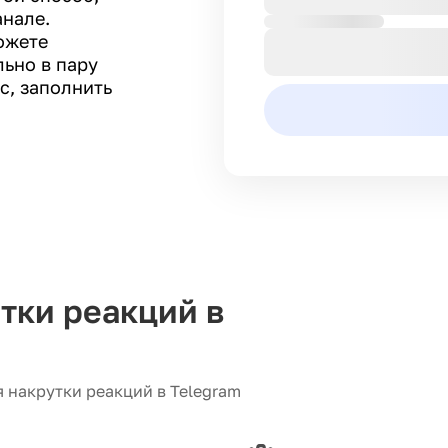
анале.
ожете
льно в пару
с, заполнить
тки реакций в
я накрутки реакций в Telegram