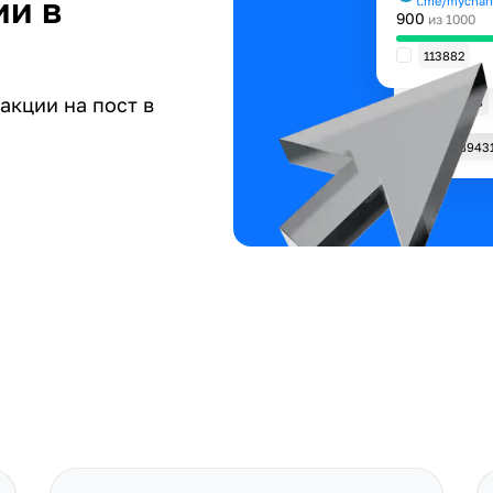
ии в
t.me/mychan
900
из 1000
113882
акции на пост в
135788
8943