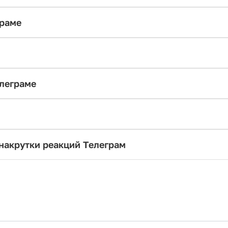
граме
елеграме
 накрутки реакций Телеграм