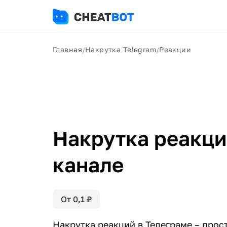
Главная
Накрутка Telegram
Реакции
/
/
Накрутка реакци
канале
От
0,1
₽
Накрутка реакций в Телеграме – прос