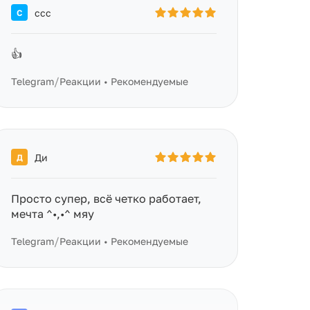
ccc
C
👍
/
Telegram
Реакции • Рекомендуемые
Ди
Д
Просто супер, всё четко работает,
мечта ^•,•^ мяу
/
Telegram
Реакции • Рекомендуемые