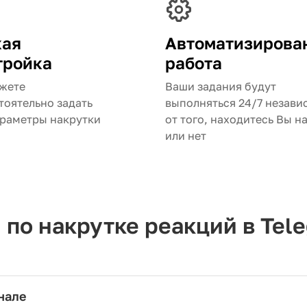
кая
Автоматизирова
тройка
работа
жете
Ваши задания будут
тоятельно задать
выполняться 24/7 незави
араметры накрутки
от того, находитесь Вы н
или нет
по накрутке реакций в Tel
нале