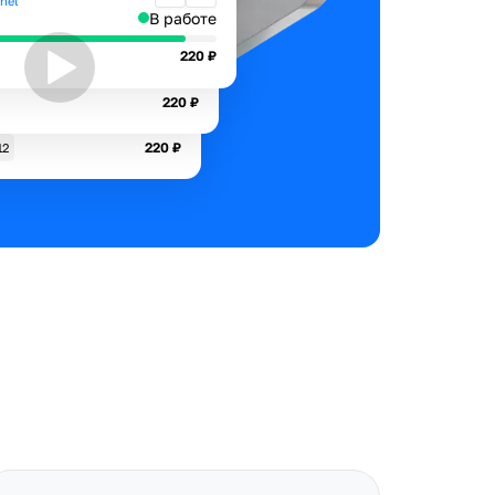
nel
В работе
220 ₽
220 ₽
220 ₽
12