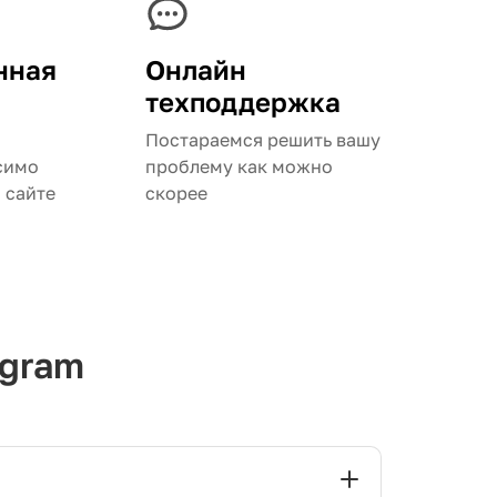
нная
Онлайн
техподдержка
Постараемся решить вашу
симо
проблему как можно
а сайте
скорее
egram