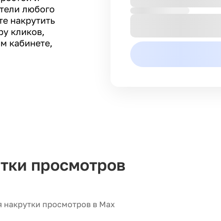
атели любого
те накрутить
ру кликов,
м кабинете,
тки просмотров
я накрутки просмотров в Max