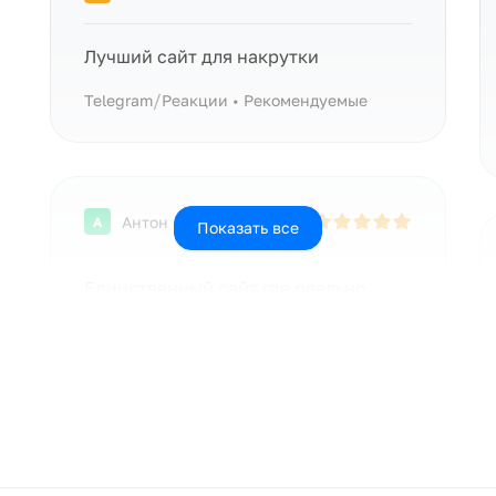
Лучший сайт для накрутки
/
Telegram
Реакции • Рекомендуемые
Антон
А
Показать все
Единственный сайт где реально
можно накрутить всё
/
Telegram
Голосование • Рекомендуемые