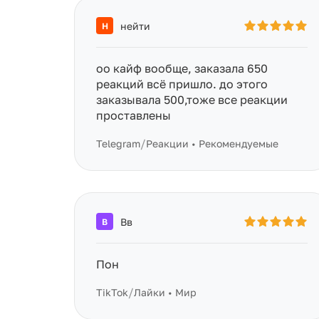
нейти
Н
оо кайф вообще, заказала 650
реакций всё пришло. до этого
заказывала 500,тоже все реакции
проставлены
/
Telegram
Реакции • Рекомендуемые
Вв
В
Пон
/
TikTok
Лайки • Мир