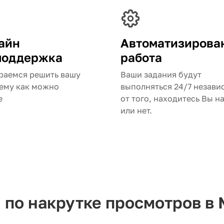
айн
Автоматизирова
поддержка
работа
раемся решить вашу
Ваши задания будут
ему как можно
выполняться 24/7 незави
е
от того, находитесь Вы н
или нет.
 по накрутке просмотров в