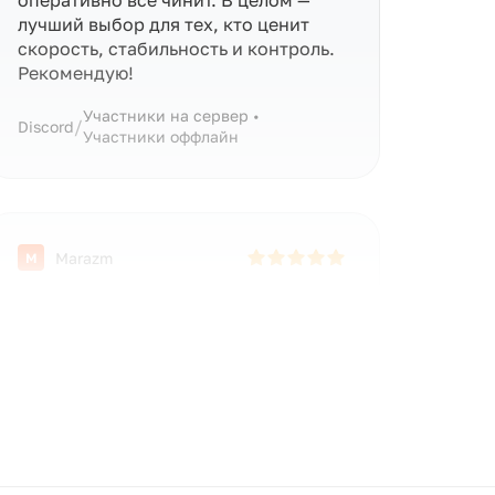
оперативно всё чинит. В целом —
лучший выбор для тех, кто ценит
скорость, стабильность и контроль.
Рекомендую!
Участники на сервер •
/
Discord
Участники оффлайн
Marazm
M
10/10 отлично!!
/
Telegram
Подписчики • СНГ
alex
A