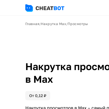
Главная
Накрутка Max
Просмотры
/
/
Накрутка просм
в Max
От
0,12
₽
Накрутка просмотров в Max – самый 