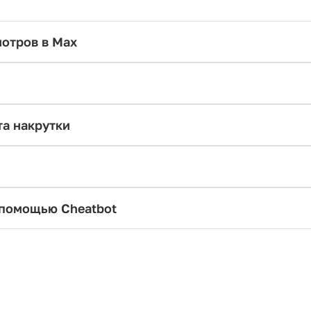
мотров в Max
та накрутки
 помощью Cheatbot