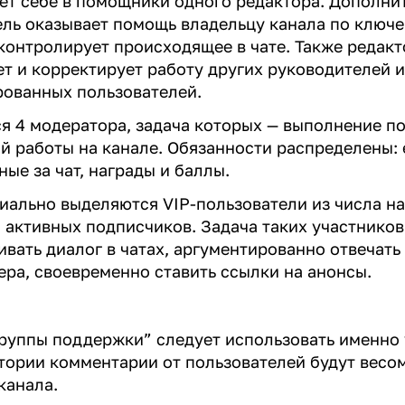
ет себе в помощники одного редактора. Дополни
ль оказывает помощь владельцу канала по ключ
контролирует происходящее в чате. Также редакт
т и корректирует работу других руководителей и
рованных пользователей.
я 4 модератора, задача которых — выполнение п
й работы на канале. Обязанности распределены: 
ные за чат, награды и баллы.
иально выделяются VIP-пользователи из числа н
 активных подписчиков. Задача таких участнико
вать диалог в чатах, аргументированно отвечать 
ера, своевременно ставить ссылки на анонсы.
группы поддержки” следует использовать именно
итории комментарии от пользователей будут весо
канала.