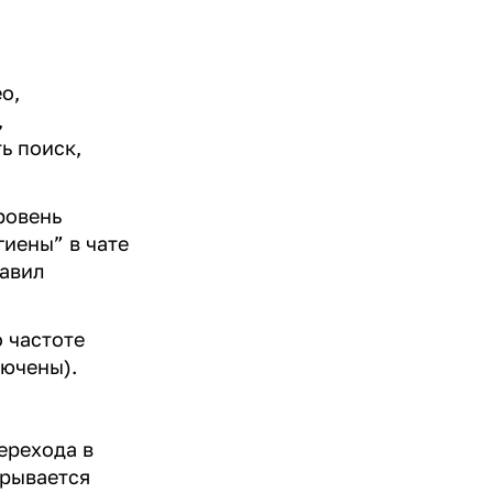
о,
,
ь поиск,
ровень
гиены” в чате
равил
о частоте
ключены).
ерехода в
крывается