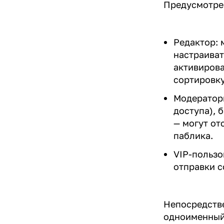
Предусмотре
Редактор: 
настраиват
активирова
сортировку
Модераторы
доступа), 
— могут от
паблика.
VIP-пользо
отправки с
Непосредстве
одноименный 