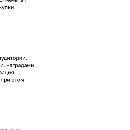
купки
аудитории.
и, наградами
зация
 при этом