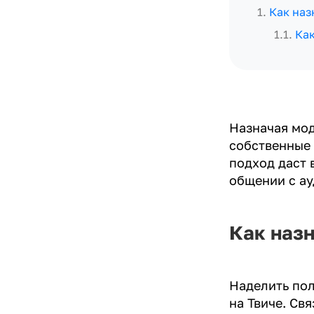
1
.
Как наз
1.1
.
Как
Назначая мод
собственные 
подход даст 
общении с ау
Как назн
Наделить по
на Твиче. Св