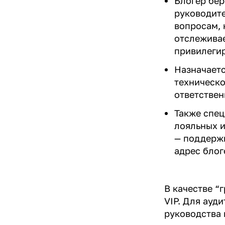
Блогер бер
руководите
вопросам, 
отслеживае
привилеги
Назначаетс
техническо
ответствен
Также спец
лояльных и
— поддержи
адрес блог
В качестве “
VIP. Для ауд
руководства 