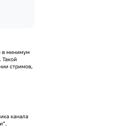
и в минимум
. Такой
нии стримов,
ика канала
и”.