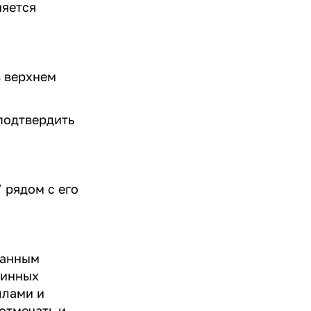
няется
в верхнем
 подтвердить
 рядом с его
данным
тинных
ллами и
отмечать и