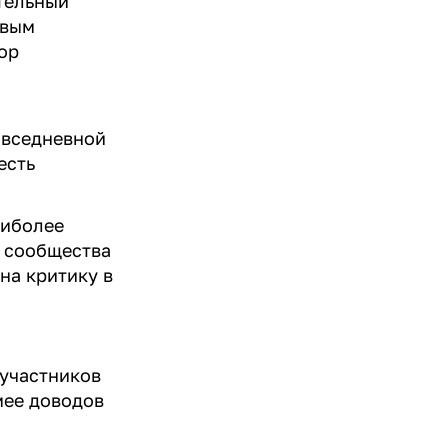
тельный
евым
ор
овседневной
есть
аиболее
в сообщества
на критику в
 участников
мее доводов