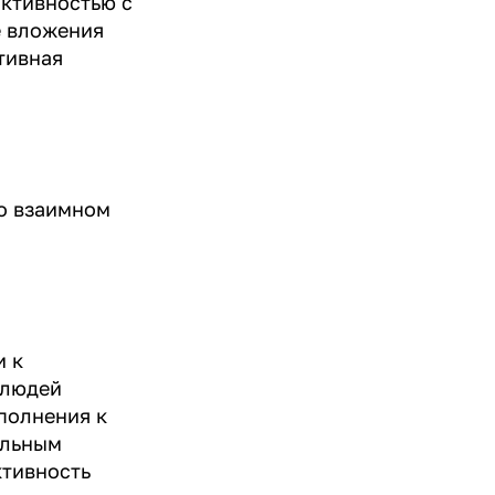
активностью с
е вложения
тивная
 о взаимном
и к
 людей
ополнения к
ельным
ктивность