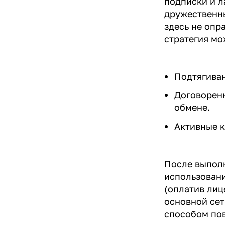
подписки и л
дружественн
здесь не опр
стратегия мо
Подтягиван
Договоренн
обмене.
Активные к
После выполн
использовани
(оплатив лиц
основной сет
способом пов