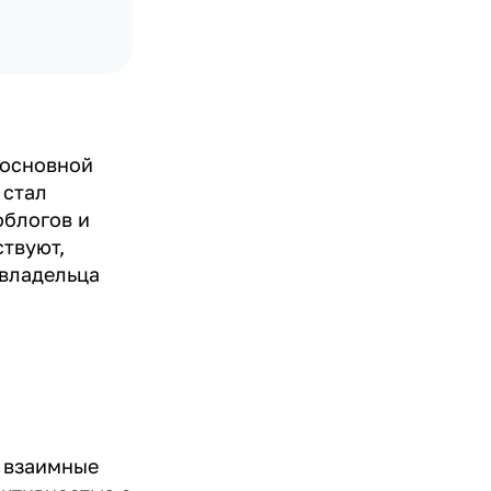
 основной
 стал
облогов и
твуют,
 владельца
к взаимные