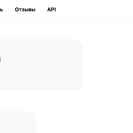
ь
Отзывы
API
л