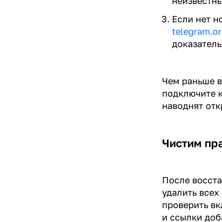
неизвестны
Если нет н
telegram.o
доказатель
Чем раньше в
подключите к
наводнят от
Чистим пр
После восста
удалить всех
проверить вк
и ссылки доб