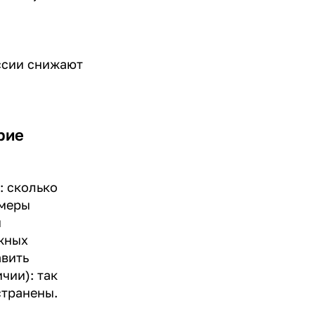
ссии снижают
рие
: сколько
 меры
и
жных
авить
чии): так
странены.