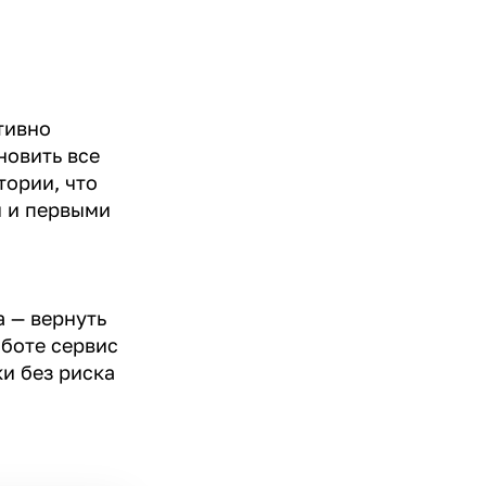
тивно
новить все
тории, что
 и первыми
 — вернуть
аботе сервис
и без риска