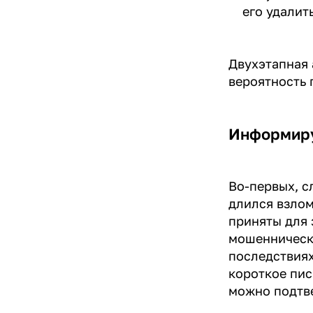
его удалит
Двухэтапная 
вероятность 
Информиру
Во-первых, с
длился взлом
приняты для 
мошенническ
последствиях
короткое пис
можно подтве