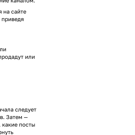
ение каналом.
 на сайте
, приведя
или
продадут или
ачала следует
в. Затем —
, какие посты
рнуть