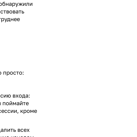
 обнаружили
йствовать
труднее
о просто:
ссию входа:
и поймайте
сессии, кроме
далить всех