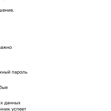
ашение.
важно
ожный пароль
юбые
ых данных
нник успеет